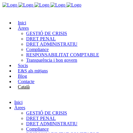
Inici
Àrees
GESTIÓ DE CRISIS
DRET PENAL
DRET ADMINISTRATIU
Compliance
RESPONSABILITAT COMPTABLE
Transparència i bon govern
Socis
E&S als mitjans
Blog
Contacte
Català
Español
Inici
Àrees
GESTIÓ DE CRISIS
DRET PENAL
DRET ADMINISTRATIU
Compliance