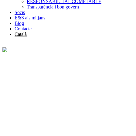
RESPONSABILITAT COMPTABLE
Transparència i bon govern
Socis
E&S als mitjans
Blog
Contacte
Català
Español
Socis