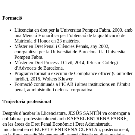
Formació
Llicenciat en dret per la Universitat Pompeu Fabra, 2000, amb
una Menció Honorífica per l’obtenció de la qualificació de
Matrícula d’Honor en 23 matèries.
Màster en Dret Penal i Ciències Penals, any 2002,
coorganitzat per la Universitat de Barcelona i la Universitat
Pompeu Fabra.
Màster en Dret Processal Civil, 2014, Il·lustre Col·legi
d’Advocats de Barcelona.
Programa formatiu executiu de Compliance officer (Controller
jurídic), 2015, Wolters Kluwer.
Formació continuada a l’ICAB i altres institucions en l’àmbit
penal, administratiu i defensa corporativa.
Trajectòria professional
Després d’acabar la Llicenciatura, JESÚS SANTÍN va començar a
col·laborar professionalment amb RAFAEL ENTRENA FABRÉ,
en les àrees de Dret Penal Econòmic i Dret Administratiu,
inicialment en el BUFETE ENTRENA CUESTA i, posteriorment,
en la firma constituïda per aquell, especialitzada en dites matèries.