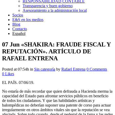
RESPONSABILIDAD CONTABLE
Transparencia y buen gobierno
Asesoramiento a la administración local
Socios
E&S en los medios
Blog
Contacto
Español
07 Jun
«SHAKIRA: FRAUDE FISCAL Y
REPUTACIÓN». ARTÍCULO DE
RAFAEL ENTRENA
Posted at 07:54h
in
Sin categoría
by
Rafael Entrena
0 Comments
0
Likes
EL PAÍS. 07/06/19.
No estaría de más recordar que quien defrauda a Hacienda merma la
capacidad del Estado para afrontar servicios públicos en beneficio
de todos los ciudadanos. Y que las habilidades artísticas y
balompédicas no deberían suponer una patente de corso para actuar
irregularmente en otros ámbitos vitales sin que la reputación se vea
afectada. Sobre todo cuando, desde el pedestal de la fama y las redes